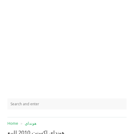
هونداي
Home
هونداي اكسنت 2010 للبيع