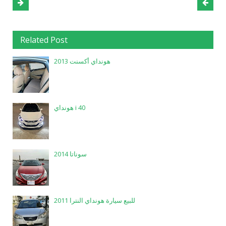
Related Post
هونداي أكسنت 2013
هونداي i 40
سوناتا 2014
للبيع سيارة هونداي النترا 2011