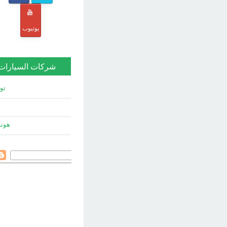
يوتيوب
شركات السيارات
توي
هون