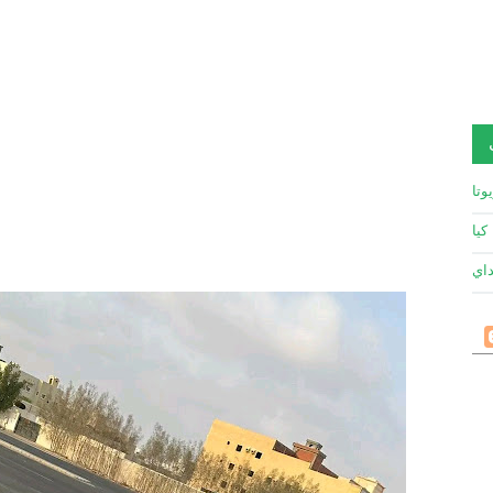
وتا
كيا
داي