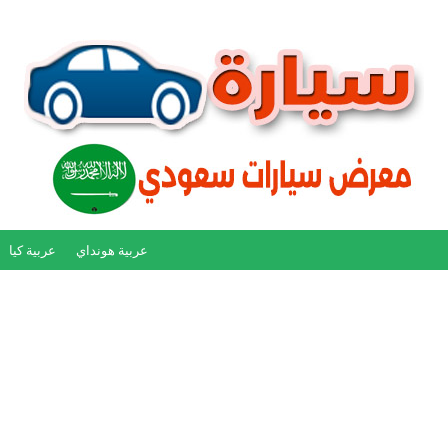
عربية هونداي
عربية كيا