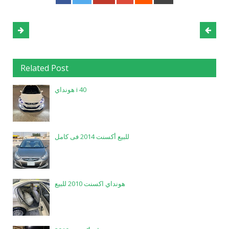
Related Post
هونداي i 40
للبيع أكسنت 2014 فى كامل
هونداي اكسنت 2010 للبيع