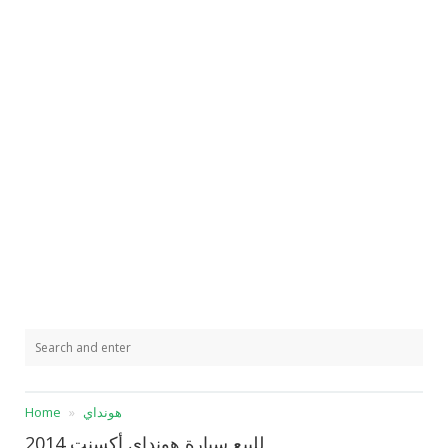
هونداي
Home
للبيع سيارة هونداي أكسنت 2014