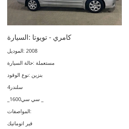
الموديل: ⁨2008
4سلندر
_1600سي سي _
المواصفات:
قير اتوماتيك