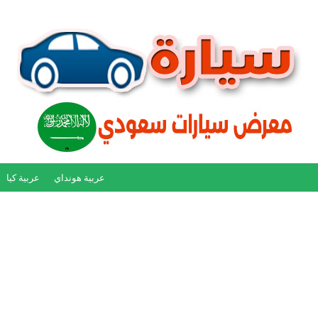
عربية هونداي
عربية كيا