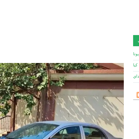
وتا
كيا
داي