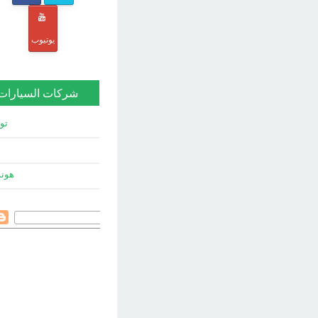
يوتيوب
شركات السيارات
توي
هون