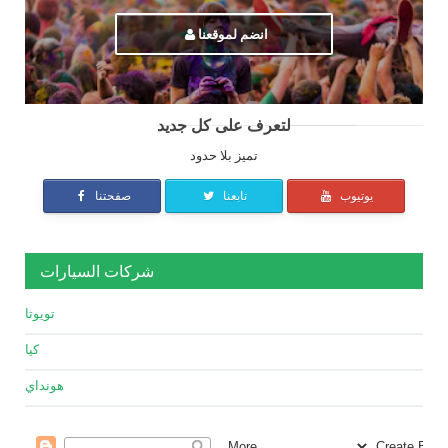
انضم لموقعنا
لتعرف على كل جديد
تميز بلا حدود
يوتيوب
تابعنا
صفحتنا
شركات السيارات
تويوتا
كيا
هونداي