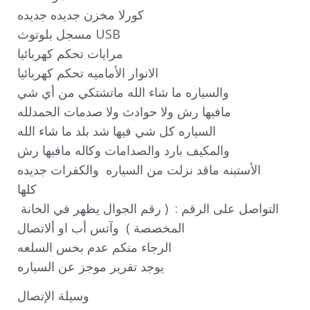
كورلا مخزن جديده جديده 

مسجل بلوتوث USB 

مرايات تحكم كهربائيا 

الانوار الأماميه تحكم كهربائيا

والسياره ما شاء الله ماتشتكي من أي شي 

مافيها رش ولا حوادث ولا صدمات الحمدلله 

السياره كل شي فيها شد بلد ما شاء الله 

والمكيف بارد والصدامات وكاله مافيها رش 

الأستبنه ماقد نزلت من السياره  والكفرات جديده

كلها 

التواصل على الرقم :  ( رقم الجوال يظهر في الخانة 
المخصصة )  وآتس أب او ألاتصال 

الرجاء منكم عدم بخس السلعه

يوجد تقرير موجز عن السياره
وسيلة الإتصال 