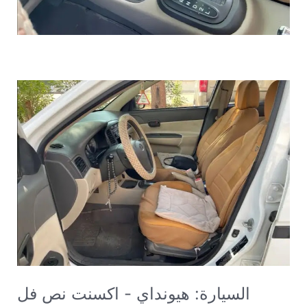
السيارة: ⁨هيونداي⁩ - ⁨اكسنت⁩ نص فل 