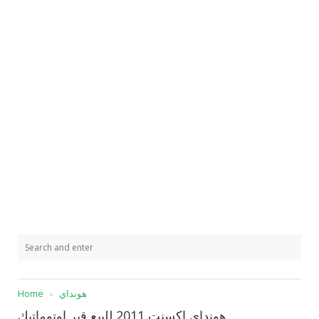
هونداي
Home
هونداي اكسنت 2011 للبيع قير اوتوماتيك