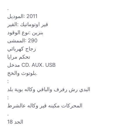
.

الموديل: ⁨2011⁩

القير: ⁨قير اوتوماتيك⁩

نوع الوقود: ⁨بنزين⁩

الممشى: ⁨290⁩

زجاج كهربائي 

تحكم مرايا 

مدخل CD. AUX. USB

بلوتوث والخخ.

:

البدي رش رفرف والباقي وكاله بوية بلد

:

المحركات مكينه قير وكاله عالشرط 

.

الحد 18