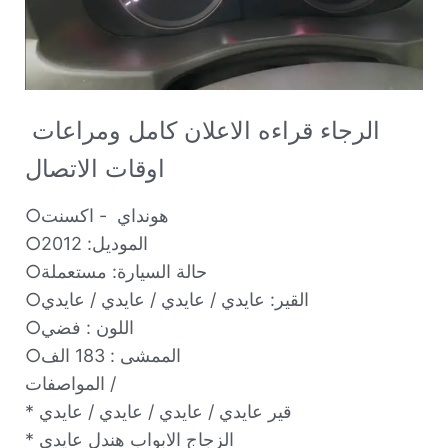
الرجاء قراءه الاعلان كامل ومراعات 
اوقات الاتصال 
○هونداي  - اكسنت 

○الموديل: 2012

○حالة السيارة: مستعملة

○القير: عايدي / عايدي / عايدي / عايدي 

○اللون : فضي 

○الممشى : 183 الف 

المواصفات / 

* قير عايدي / عايدي / عايدي / عايدي 

* الزجاج الابواب هندل عايدي 
