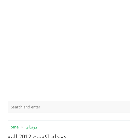
هونداي
Home
هونداي اكسنت 2012 للبيع