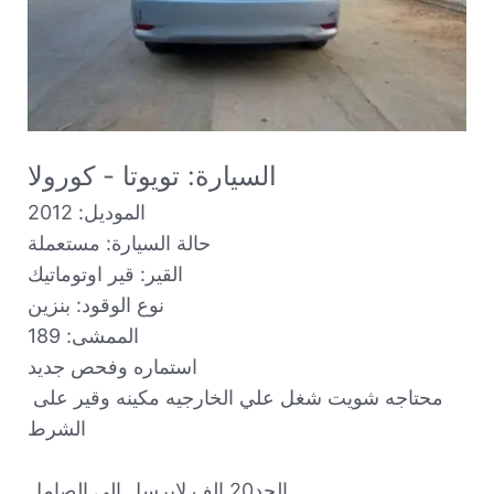
السيارة: تويوتا - كورولا
الموديل: 2012

حالة السيارة: مستعملة

القير: قير اوتوماتيك

نوع الوقود: بنزين

الممشى: 189

استماره وفحص جديد

محتاجه شويت شغل علي الخارجيه مكينه وقير على 
الشرط 
الحد20 الف لايرسل الى الصامل