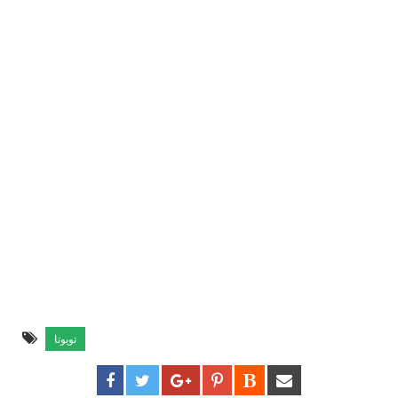
تويوتا