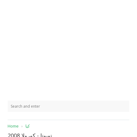
كيا
Home
تويوتا - كورولا 2008