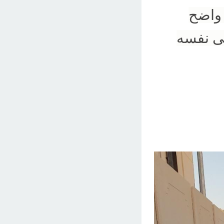
 واضح
ى نفسه