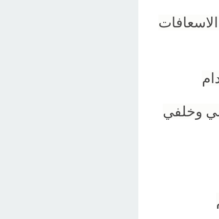
الاسعافات
ام
مي وخلفي