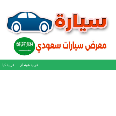
عربية هونداي
عربية كيا