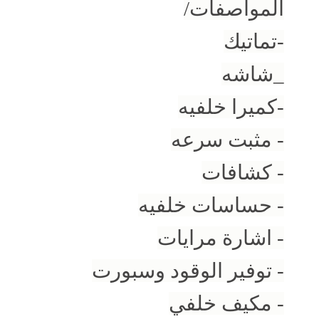
المواصفات/
-تماتيك
_شاشه
-كميرا خلفيه
‏- مثبت سرعه
- كشافات
- حساسات خلفيه
- اشارة مرايات
- توفير الوقود وسبورت
- مكيف خلفي