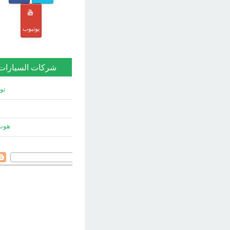
يوتيوب
شركات السيارات
توي
هون