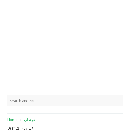
هونداي
Home
اكسنت 2014