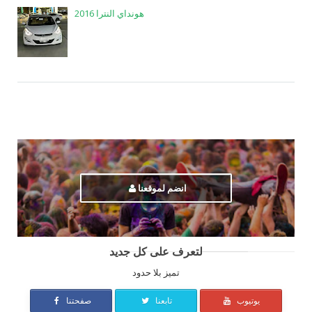
هونداي النترا 2016
انضم لموقعنا
لتعرف على كل جديد
تميز بلا حدود
يوتيوب
تابعنا
صفحتنا