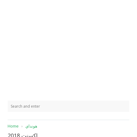
هونداي
Home
اكسنت 2018