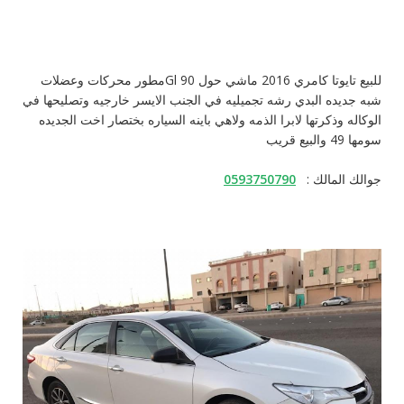
للبيع تايوتا كامري 2016 ماشي حول 90 Glمطور محركات وعضلات
شبه جديده البدي رشه تجميليه في الجنب الايسر خارجيه وتصليحها في
الوكاله وذكرتها لابرا الذمه ولاهي باينه السياره بختصار اخت الجديده
سومها 49 والبيع قريب
جوالك المالك :
0593750790